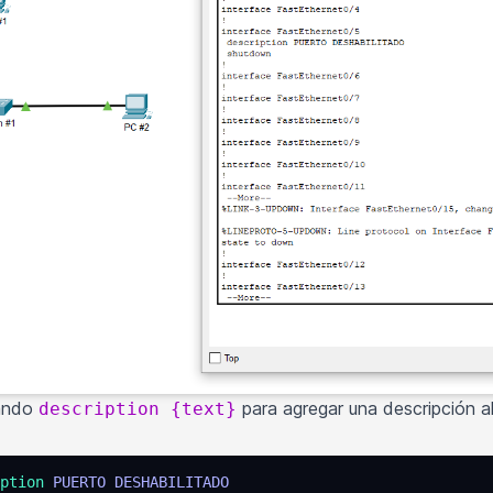
mando
para agregar una descripción al
description {text}
ption
 PUERTO
 DESHABILITADO