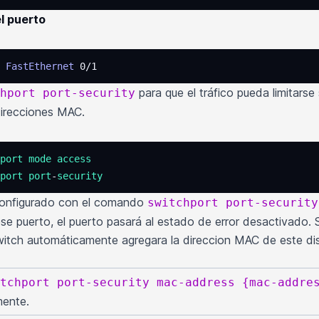
el puerto
 FastEthernet
 0/1
para que el tráfico pueda limitars
hport port-security
 direcciones MAC.
port
 mode
 access
port
 port
-
security
 configurado con el comando
switchport port-security
e puerto, el puerto pasará al estado de error desactivado. S
switch automáticamente agregara la direccion MAC de este d
tchport port-security mac-address {mac-addre
mente.