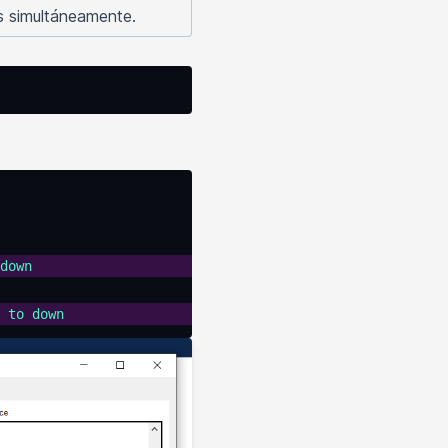
es simultáneamente.
down
 to
 down