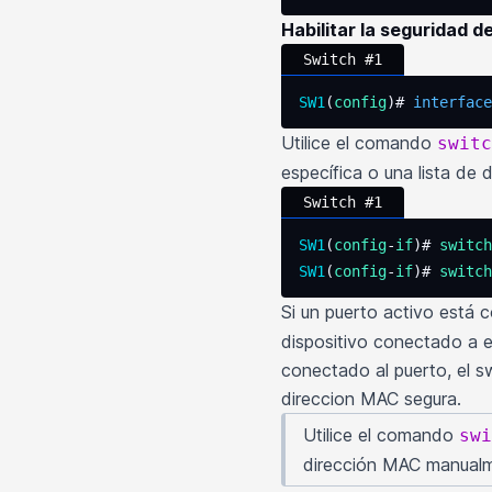
Habilitar la seguridad d
Switch #1
SW1
(
config
)# 
interface
Utilice el comando
switc
específica o una lista de
Switch #1
SW1
(
config
-
if
)# 
switch
SW1
(
config
-
if
)# 
switch
Si un puerto activo está
dispositivo conectado a es
conectado al puerto, el 
direccion MAC segura.
Utilice el comando
swi
dirección MAC manual