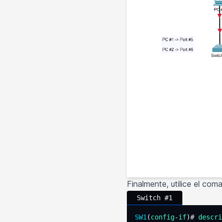
Finalmente, utilice el co
Switch #1
SW1
(
config
-
if
)# 
descri