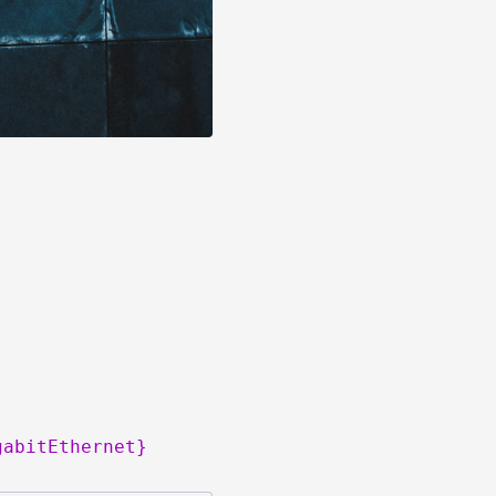
gabitEthernet}