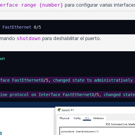
para configurar varias interfac
erface range {number}
 FastEthernet
 0/5
comando
para deshabilitar el puerto.
shutdown
wn
face
 FastEthernet0
/
5
, 
changed
 state
 to
 administratively
 
ine
 protocol
 on
 Interface
 FastEthernet0
/
5
, 
changed
 state