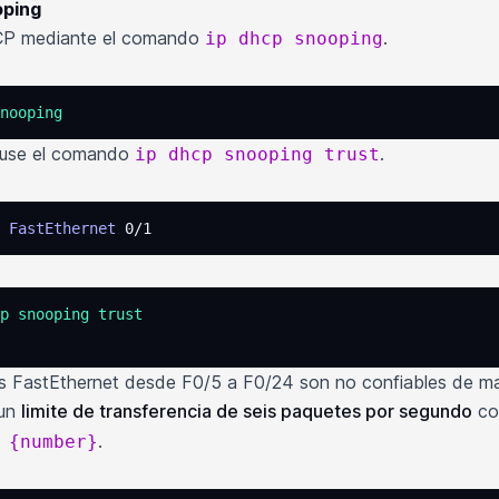
oping
DHCP mediante el comando
.
ip dhcp snooping
nooping
, use el comando
.
ip dhcp snooping trust
 FastEthernet
 0/1
p
 snooping
 trust
os FastEthernet desde F0/5 a F0/24 son no confiables de m
 un
limite de transferencia de seis paquetes por segundo
co
.
 {number}