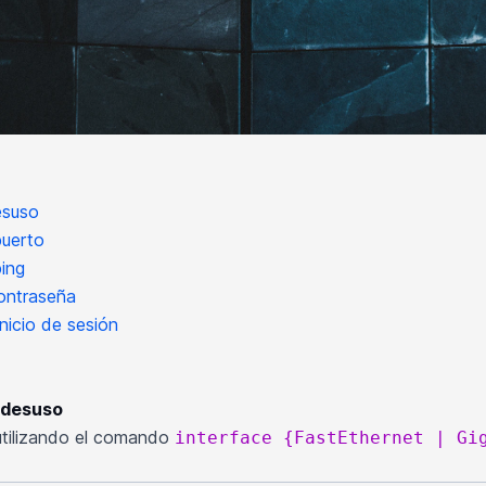
esuso
puerto
ing
ontraseña
inicio de sesión
 desuso
utilizando el comando
interface {FastEthernet | Gi