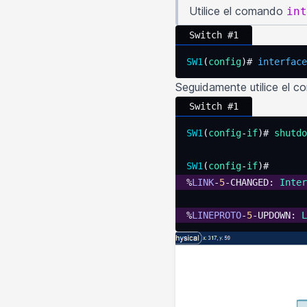
Utilice el comando
int
Switch #1
SW1
(
config
)# 
interface
Seguidamente utilice el 
Switch #1
SW1
(
config
-
if
)# 
shutdo
SW1
(
config
-
if
)#
%
LINK
-
5
-CHANGED: 
Inter
%
LINEPROTO
-
5
-UPDOWN: 
L