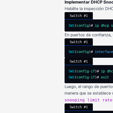
Implementar DHCP Sno
Habilite la inspección 
Switch #1
SW1
(
config
)# 
ip
 dhcp
 s
En puertos de confianza
Switch #1
SW1
(
config
)# 
interface
Switch #1
SW1
(
config
-
if
)# 
ip
 dhc
SW1
(
config
-
if
)# 
exit
Luego, el rango de puert
manera que se establece
snooping limit rate
Switch #1